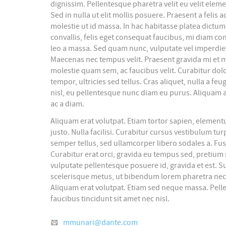
dignissim. Pellentesque pharetra velit eu velit eleme
Sed in nulla ut elit mollis posuere. Praesent a feli
molestie ut id massa. In hac habitasse platea dictums
convallis, felis eget consequat faucibus, mi diam c
leo a massa. Sed quam nunc, vulputate vel imperdiet v
Maecenas nec tempus velit. Praesent gravida mi et mau
molestie quam sem, ac faucibus velit. Curabitur dolor 
tempor, ultricies sed tellus. Cras aliquet, nulla a fe
nisl, eu pellentesque nunc diam eu purus. Aliquam a
ac a diam.
Aliquam erat volutpat. Etiam tortor sapien, element
justo. Nulla facilisi. Curabitur cursus vestibulum tur
semper tellus, sed ullamcorper libero sodales a. Fu
Curabitur erat orci, gravida eu tempus sed, pretium
vulputate pellentesque posuere id, gravida et est. 
scelerisque metus, ut bibendum lorem pharetra nec. 
Aliquam erat volutpat. Etiam sed neque massa. Pel
faucibus tincidunt sit amet nec nisl.
mmunari@dante.com