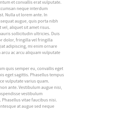
ntum et convallis erat vulputate.
s accumsan neque interdum
t. Nulla ut lorem ante. In
onsequat augue, quis porta nibh
el, aliquet sit amet risus.
ris sollicitudin ultricies. Duis
dolor, fringilla vel fringilla
ugiat adipiscing, mi enim ornare
 arcu ac arcu aliquam vulputate
um quis semper eu, convallis eget
pis eget sagittis. Phasellus tempus
sce vulputate varius quam.
 non ante. Vestibulum augue nisi,
Suspendisse vestibulum
Phasellus vitae faucibus nisi.
lentesque at augue sed neque